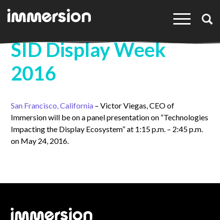
×
SID Display Week
2016
San Francisco, California
– Victor Viegas, CEO of
Immersion will be on a panel presentation on “Technologies
Impacting the Display Ecosystem” at 1:15 p.m. – 2:45 p.m.
on May 24, 2016.