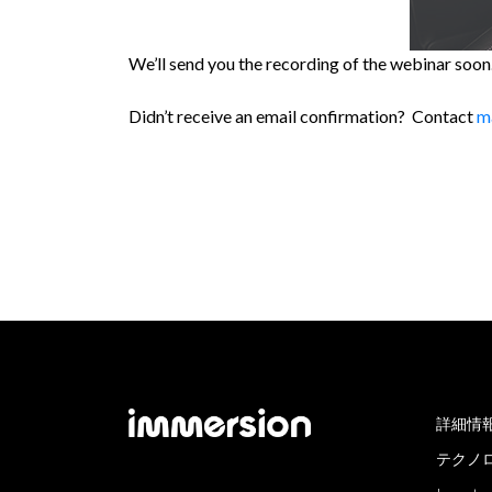
We’ll send you the recording of the webinar soo
Didn’t receive an email confirmation? Contact
m
詳細情
テクノ