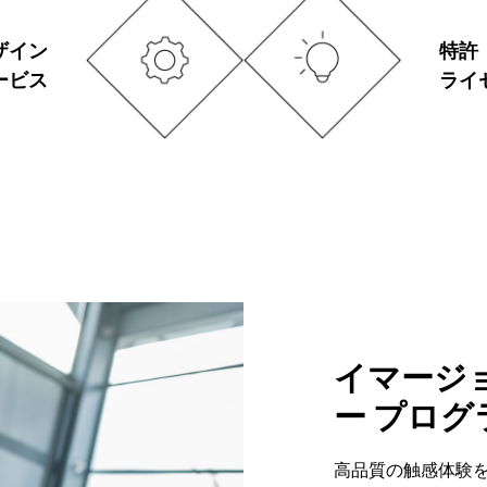
ザイン
特許
ービス
ライ
イマージ
ー プログ
高品質の触感体験