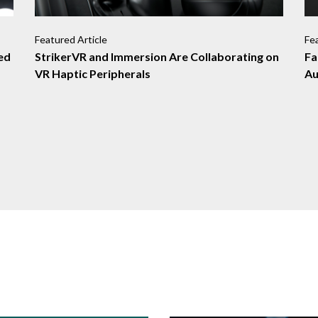
Featured Article
Fe
ed
StrikerVR and Immersion Are Collaborating on
Fa
VR Haptic Peripherals
Au