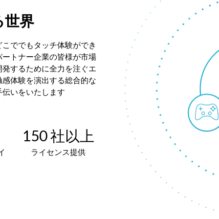
る世界
どこででもタッチ体験ができ
パートナー企業の皆様が市場
開発するために全力を注ぐエ
触感体験を演出する総合的な
手伝いをいたします
上
150 社以上
イ
ライセンス提供